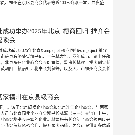
员、福州在京区县商会代表等近100人齐聚一堂，共襄盛
成功举办2025年北京"榕商回归"推介会
座谈会
办2025年北京&amp;quot;榕商回归&amp;quot;推介
州市驻京联络处党组书记、主任林发希，党组成员、副主任薛
伟，北京福州企业商会会长韩孝煌，监事长林霆，常务副会长
、黄朝阳、赖丽虹，秘书长刘薇等，以及天津市福州商会会长
两家福州在京县级商会
领下，走访了北京闽侯企业商会和北京连江企业商会，与两家
处人员与北京闽侯企业商会秘书长林繁（左一）交流）上午，
企业商会秘书长林繁的企业。林繁秘书长介绍了商会换届以来
望与我会保持紧密合作，提升服务品质，为会员提供更多优质
了