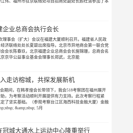
钟江伟、福州市驻京联络处项目招商处副处长颜杜清参加了本
了
建企业总商会执行会长
四次理事会（扩大）会议在福建大厦顺利召开。福建省人民政
，经济联络处处长夏碧出席指导。北京市异地商会第一联合党
创会会长陈春玖，北京福建企业总商会会长施锦珊，总商会名
北京京华公益事业基金会理事长郑武，北京能
深入走访榕城，共探发展新机
nbsp;518海交会期间，在韩孝煌会长带领下，我会518考察团在福州展开
帮助，为考察活动顺利开展提供有力支持。此次考察行程紧
奠定了坚实基础。（参观考察台江区海西科技金融大厦）金融
sp; &amp;nbsp; 5月
在冠城大通水上运动中心隆重举行