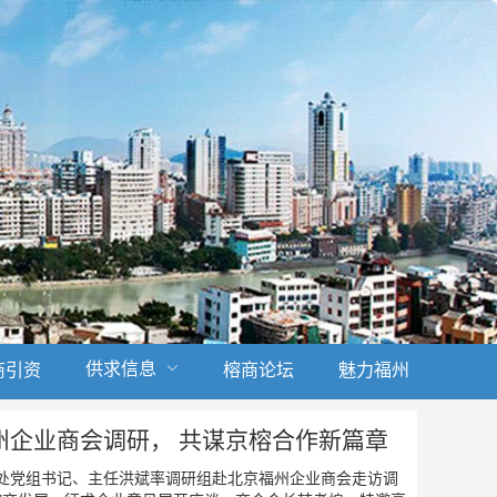
供求信息
商引资
榕商论坛
魅力福州
州企业商会调研， 共谋京榕合作新篇章
络处党组书记、主任洪斌率调研组赴北京福州企业商会走访调