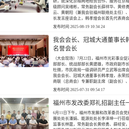
研，就深化京榕两地经贸合作、服务在京
级顾问吴绪彬，常务副会长薛祥华、黄修
云、黄朝阳（兼我会驻福州联络处主任）
长发言座谈会上，韩孝煌会长首先代表商
发布时间:2025-08-19 10:34:24
我会会长、冠城大通董事长
名誉会长
（大会现场）7月22日，福州市光彩事业
部部长、统战部部长黄建雄，市政府副市
杜微，市民政局一级调研员严立武等出席
我会会长、冠城大通董事长韩孝煌，永荣
商联（总商会）专兼职副主席（副会长）
发布时间:2025-07-31 09:54:17
福州市发改委郑礼招副主任
6月11日下午，福州市发展和改革委员会
展处处长潘娟、能源处处长李泽坤一行莅
监事长林霆，常务副会长黄修勇、薛经安