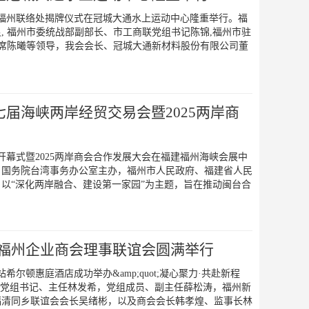
会驻福州联络处揭牌仪式在冠城大通水上运动中心隆重举行。福
, 福州市委统战部副部长、市工商联党组书记陈锦,福州市驻
主席陈曦等领导，我会会长、冠城大通新材料股份有限公司董
届海峡两岸经贸交易会暨2025两岸商
开幕式暨2025两岸商会合作发展大会在福建福州海峡会展中
、国务院台湾事务办公室主办，福州市人民政府、福建省人民
以“深化两岸融合、建设第一家园”为主题，旨在推动闽台合
京福州企业商会理事联谊会圆满举行
尔顿惠庭酒店成功举办&amp;quot;凝心聚力·共赴新程
联络处党组书记、主任林发希，党组成员、副主任薛松涛，福州新
福清同乡联谊会会长吴绪彬，以及商会会长韩孝煌、监事长林