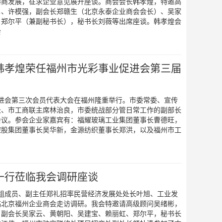
榕商发展，征求企业意见展开座谈。商会会长韩孝煌，特邀高
勇、许模强，副会长郑赣生（北京永泰企业商会会长）、吴家
、郑尔平（兼副秘书长），秘书长刘薇等出席座谈。韩孝煌会
会
韩孝煌荣任福州市光彩事业促进会第三届
促进会第三次会员代表大会在福州隆重举行。市委常委、宣传
长、市工商联主席林治良，市委统战部分管日常工作的副部长
会议。参会企业家嘉宾有：福耀玻璃工业集团董事长曹德旺，
控股集团董事长吴华新，金源纺织董事长郑洪，以及福州市工
、
一行莅临我会调研座谈
党组成员、副主任郑礼招率民营经济发展处处长叶旭、工业发
临北京福州企业商会走访调研。我会特邀请高级顾问吴绪彬，
，副会长吴家云、黄朝阳、吴建宝、赖丽虹、郑尔平，秘书长