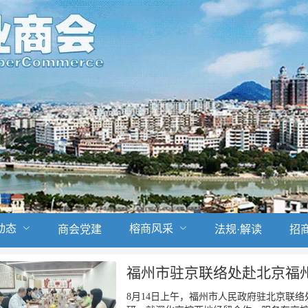
动态
榕商风采
商会党建
法规·解读
招
福州市驻京联络处赴北京福
8月14日上午，福州市人民政府驻北京联