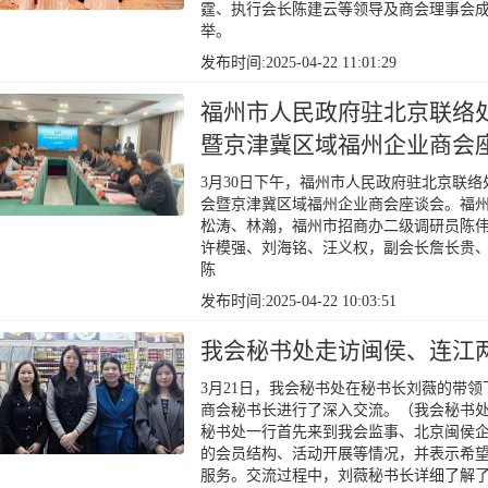
霆、执行会长陈建云等领导及商会理事会成
举。
发布时间:2025-04-22 11:01:29
福州市人民政府驻北京联络处
暨京津冀区域福州企业商会
3月30日下午，福州市人民政府驻北京联络处成功举
会暨京津冀区域福州企业商会座谈会。福
松涛、林瀚，福州市招商办二级调研员陈
许模强、刘海铭、汪义权，副会长詹长贵
陈
发布时间:2025-04-22 10:03:51
我会秘书处走访闽侯、连江
3月21日，我会秘书处在秘书长刘薇的带
商会秘书长进行了深入交流。（我会秘书
秘书处一行首先来到我会监事、北京闽侯
的会员结构、活动开展等情况，并表示希
服务。交流过程中，刘薇秘书长详细了解