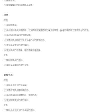
(4)发展会员;
(5)每年按规定的标准缴纳会员费。
理事
权利
(1)参加理事会;
(2)参与决定本会办事机构、分支机构和实体机构的设立和撤销，以及所属机构主要负责人的任免;
(3)参与制定商会内部管理制度;
(4)免费在商会网站刊登企业及产品的简要信息;
(5)享有会员享有的其它权利;
(6)享有本会的选举权、被选举权和表决权。
义务
(1)执行理事会的决定;
(2)履行会员履行的其它义务。
副秘书长
权利
(1)参加会长办公扩大会议;
(2)免费浏览商会项目库信息;
(4)参与商会组织高级培训、交流活动;
(5)享有理事享有的其它权利。
义务
(1)执行会会长办公扩大会议的决定;