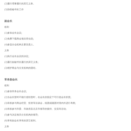
(2)履行理事履行的其它义务。
(3)协助秘书长工作
副会长
权利
(1)参加会长会议;
(2)免费下载商会项目库信息;
(4)参选分会机构主要负责人。
义务
(1)执行会长会议的决定;
(2)履行副秘书长履行的其它义务;
(3)维护商会与分支机构的团结。
常务副会长
权利
(1)参加常务会长会议;
(2)当会长暂时不能行使职责时，在会长的指定下可行使会长职责;
(3)有权参与商会经贸、投资等洽谈会，组团或随团对境内外进行考察;
(4)有权参与市委、市政府及北京市领导的接待、交流等活动;
(5)参与决定相关分支机构的领导;
(6)享有副会长享有的其它权利。
义务