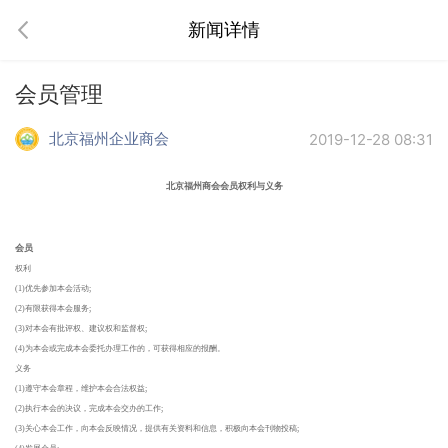
新闻详情
会员管理
北京福州企业商会
2019-12-28 08:31
北京福州商会会员权利与义务
会员
权利
(1)优先参加本会活动;
(2)有限获得本会服务;
(3)对本会有批评权、建议权和监督权;
(4)为本会或完成本会委托办理工作的，可获得相应的报酬。
义务
(1)遵守本会章程，维护本会合法权益;
(2)执行本会的决议，完成本会交办的工作;
(3)关心本会工作，向本会反映情况，提供有关资料和信息，积极向本会刊物投稿;