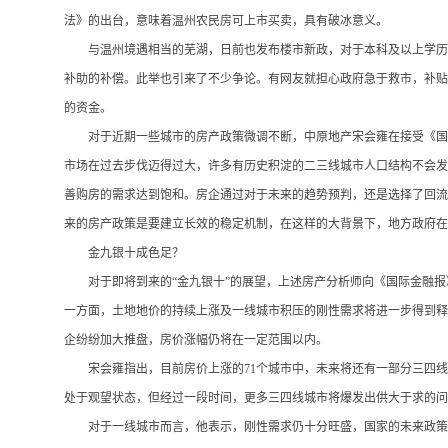
法》的出台，意味着温州农民房可上市买卖，具有破冰意义。
与温州境遇相当的芜湖，日前也发布楼市新政，对于本科及以上学历
补助的补偿。此举也引来了不少争论。有网友就担心政府急于救市，补贴
的资金。
对于近期一些城市的房产政策微调不断，中原地产宋会雍在接受《国
市场在过去步伐迈得过大，许多有历史积淀的二三线城市人口结构不会发
善购房的需求达到饱和。房企通过对于未来的趋势预判，还是选择了回流
来的房产政策是要建立长效的稳定机制，在这样的大背景下，地方政府在
金九银十成色足？
对于即将到来的
“金九银十”的展望，上述房产分析师向《国际金融报
一方面，土地地价的持续上涨及一线城市积压的刚性需求将进一步得到释
企纷纷加大推盘，房价涨幅仍将在一定范围以内。
宋会雍指出，目前房价上涨的
71个城市中，未来将还有一部分三四
处于观望状态，但经过一段时间，更多三四线城市将爆发出供大于求的问
对于一线城市而言，他表示，刚性需求仍十分旺盛，国家的未来政策