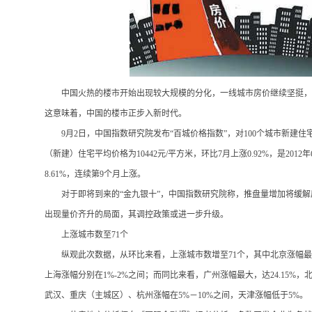
中国火热的楼市开始出现较大规模的分化，一线城市房价继续坚挺，
这意味着，中国的楼市正步入新时代。
9月2日，中国指数研究院发布“百城价格指数”，对100个城市新建住
（新建）住宅平均价格为10442元/平方米，环比7月上涨0.92%，是201
8.61%，连续第9个月上涨。
对于即将到来的
“金九银十”，中国指数研究院称，推盘量增加将缓
出现量价齐升的局面，其调控政策或进一步升级。
上涨城市数至
71个
纵观此次数据，从环比来看，上涨城市数增至
71个，其中北京涨幅最
上海涨幅分别在1%-2%之间；而同比来看，广州涨幅最大，达24.15%
武汉、重庆（主城区）、杭州涨幅在5%－10%之间，天津涨幅低于5%。