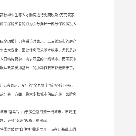
高校毕业生等人才购房进行免契税及
2万元安家
商品房购买者的行为会分摊掉一部分保障房投入
际金融报》记者采访时表示，二三线城市的房产
生太大变化，因此住房需求基本稳定，尤其是改
人口结构复杂、需求旺盛的一线城市。而国家未
服从政策安排基础上的小动作救市都无济于事。
》记者表示，今年的“金九银十”成色预计不错。
放；另一方面，绝大多数城市供应充足，品牌房
线城市“落马”，由于房企刚回流一线城市，市场还
题，更多“温州”现象可能出现。
将围绕鼓励
“自住性”需求展开。而在此基础上想