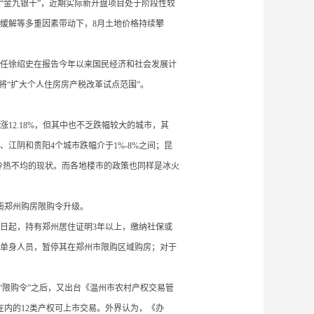
“金九银十”，近期实际新开盘项目处于阶段性较
缓解等多重因素带动下，8月土地价格持续攀
任徐绍史在报告今年以来国民经济和社会发展计
将“扩大个人住房房产税改革试点范围”。
涨
12.18%，但其中也不乏跌幅较大的城市，其
家港、江阴和贵阳4个城市跌幅介于1%-8%之间；昆
冷热不均的现状。而各地楼市的政策也同样是冰火
南郑州购房限购令升级。
1日起，持有郑州居住证明3年以上，缴纳社保或
房单身人员，暂停其在郑州市限购区域购房；对于
绑“限购令”之后，又出台《温州市农村产权交易管
在内的12类产权可上市交易。外界认为，《办