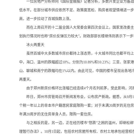
一位房地产分析师向《国际金融报》记者分析，多数开发企业为备战
低水平。在部分城市供应依然不足、政策面宽松、购房者观望情绪进一步
高，进一步拉动了百城指数上涨。
而在上周召开的十二届全国人大常委会第四次会议上，国家发改委主
划执行情况时也称
“房价反弹压力较大”。财政部部长楼继伟则表示下一步
冰火两重天
虽然百城中大多数城市房价都持上涨态势，十大城市同比也都平均上
中，海口、温州的跌幅超过10%，分别为10.89%和10.23%；三亚、张
山、聊城和南宁的跌幅均在1%以内。由此可见，中国的楼市呈现出各地
两重天。
由于郑州新房价格环比涨幅已经连续
4个月名列前茅，受此影响，河
昨日，郑州市房管局召开新闻发布会，公布房产新政。据悉，从
9月
个税一年以上的非本市户籍居民家庭限购一套；对于未满20周岁的无住
年满20周岁的无住房单身人员，限购一套住房。
与之相反的是，另一边，正在经历楼市
“怒跌”之困的温州，却继松
理暂行办法》。10月1日起，包括农村房屋所有权、农村土地承包经营权