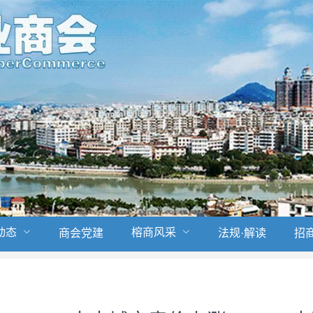
动态
榕商风采
商会党建
法规·解读
招